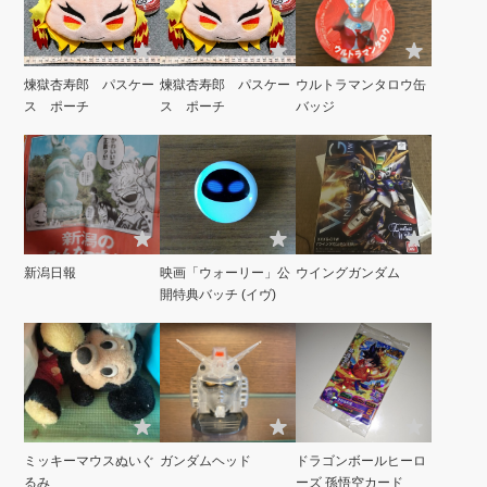
煉獄杏寿郎 パスケー
煉獄杏寿郎 パスケー
ウルトラマンタロウ缶
ス ポーチ
ス ポーチ
バッジ
新潟日報
映画「ウォーリー」公
ウイングガンダム
開特典バッチ (イヴ)
ミッキーマウスぬいぐ
ガンダムヘッド
ドラゴンボールヒーロ
るみ
ーズ 孫悟空カード