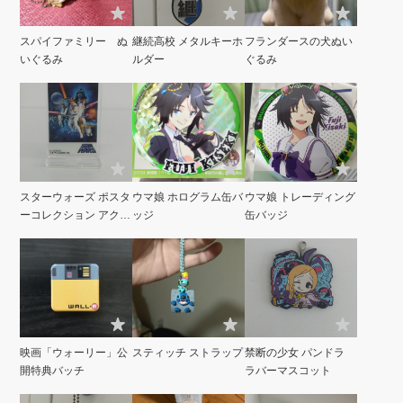
スパイファミリー ぬ
継続高校 メタルキーホ
フランダースの犬ぬい
いぐるみ
ルダー
ぐるみ
スターウォーズ ポスタ
ウマ娘 ホログラム缶バ
ウマ娘 トレーディング
ーコレクション アクリ
ッジ
缶バッジ
ルスタンド
映画「ウォーリー」公
スティッチ ストラップ
禁断の少女 パンドラ
開特典バッチ
ラバーマスコット