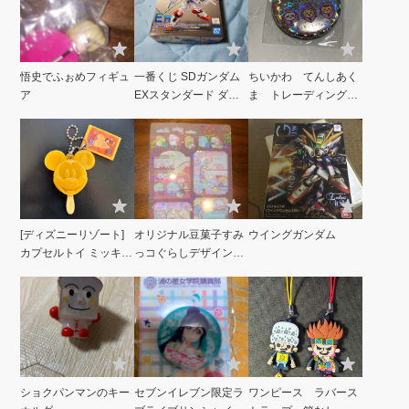
悟史でふぉめフィギュ
一番くじ SDガンダム
ちいかわ てんしあく
ア
EXスタンダード ダブ
ま トレーディング缶
ルオーガンダムソリッ
バッジ あかちゃん
ドクリア
[ディズニーリゾート]
オリジナル豆菓子すみ
ウイングガンダム
カプセルトイ ミッキー
っコぐらしデザインク
アイス
リアカード
ショクパンマンのキー
セブンイレブン限定ラ
ワンピース ラバース