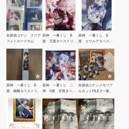
名探偵コナン クリア
原神 一番くじ B
原神 一番くじ B
フォトカードガム
賞 万葉タペストリ
賞 エウルアタペスト
ー 全1種類 A2サイ
リー 全1種類 A2サ
ズ
イズ
原神 一番くじ B
原神 一番くじ 二
名探偵コナンメモリア
賞 鍾離タペストリ
弾 A賞 甘雨タペス
ルカットFILE.2一番く
ー 全1種類 A2サイ
トリー 全1種類 A2
じ
ズ
サイズ