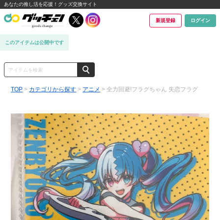
あなたの推し活を応援！グッズ交換サイト
新規登録
ログイン
このアイテムは公開中です
TOP
>
カテゴリから探す
>
アニメ
> 全力回避!フラグちゃん 失恋フラグ