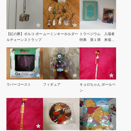
【紅の豚】ポルコ ボー
ムーミンキーホルダー
トラペジウム 入場者
ルチェーンストラップ
特典 第１弾 来場者
特典とオマケ
ラバーコースト
フィギュア
キョロちゃん ボールペ
ン