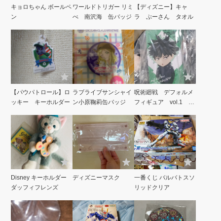
キョロちゃん ボールペ
ワールドトリガー リミ
【ディズニー】キャ
ン
べ 南沢海 缶バッジ
ラ ぷーさん タオル
【パウパトロール】ロ
ラブライブサンシャイ
呪術廻戦 デフォルメ
ッキー キーホルダー
ン小原鞠莉缶バッジ
フィギュア vol.1 伏
黒恵
Disney キーホルダー
ディズニーマスク
一番くじ バルバトスソ
ダッフィフレンズ
リッドクリア