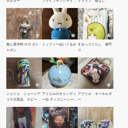
ホルダー
ブライブサンシャイン
トラップ 箱なし
松浦果南缶バッジ
狼と香辛料 ホロ ガシ
ミッフィーぬいぐるみ
すみっコぐらし 御守
ャポン
り
ジョジョ ジョージア
アリエルのキャンディ
アクリル キーホルダ
コラボ景品 スピーカ
ー缶 ディズニーシー
ー
ー
リトルマーメイド