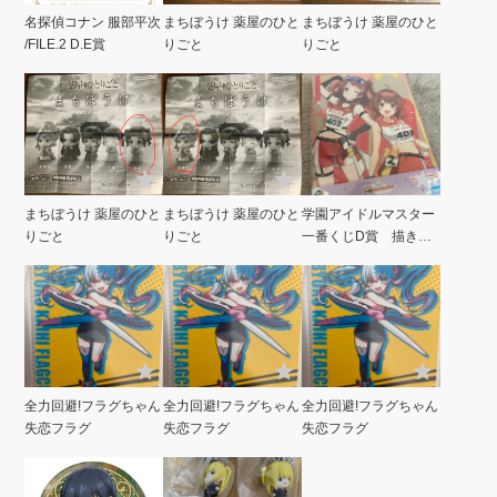
名探偵コナン 服部平次
まちぼうけ 薬屋のひと
まちぼうけ 薬屋のひと
/FILE.2 D.E賞
りごと
りごと
まちぼうけ 薬屋のひと
まちぼうけ 薬屋のひと
学園アイドルマスター
りごと
りごと
一番くじD賞 描き下
ろしA 3クリアポスタ
ー
全力回避!フラグちゃん
全力回避!フラグちゃん
全力回避!フラグちゃん
失恋フラグ
失恋フラグ
失恋フラグ