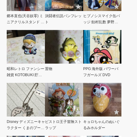
郷本直也(天谷奴零) ミ
決闘者伝説パンフレッ
ヒプノシスマイク缶バ
ニアクリルスタンド ヒ
ト
ッジ 飴村乱数 夢野幻
プノシスマイク
太郎
昭和レトロ ファンシー
置物
PPG 海外版 パワーパ
雑貨 KOTOBUKI 貯金
フガールズ DVD
箱 BOY 当時物 男の子
Disney ディズニーキャ
ビストロ王子冒険スト
キョロちゃんのぬいぐ
ラクター くまのプーさ
ラップ
るみホルダー
ん キーホルダー