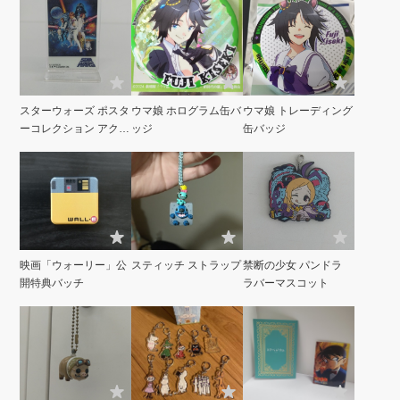
スターウォーズ ポスタ
ウマ娘 ホログラム缶バ
ウマ娘 トレーディング
ーコレクション アクリ
ッジ
缶バッジ
ルスタンド
映画「ウォーリー」公
スティッチ ストラップ
禁断の少女 パンドラ
開特典バッチ
ラバーマスコット