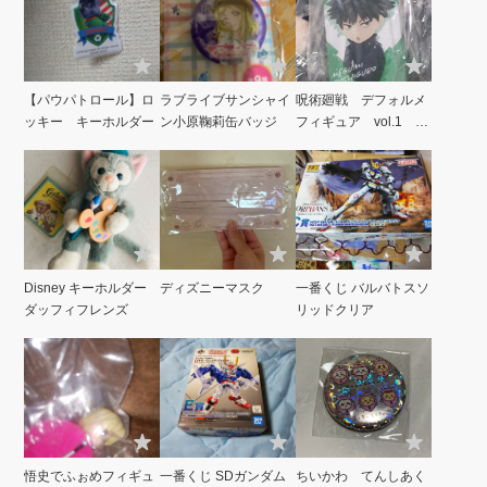
【パウパトロール】ロ
ラブライブサンシャイ
呪術廻戦 デフォルメ
ッキー キーホルダー
ン小原鞠莉缶バッジ
フィギュア vol.1 伏
黒恵
Disney キーホルダー
ディズニーマスク
一番くじ バルバトスソ
ダッフィフレンズ
リッドクリア
悟史でふぉめフィギュ
一番くじ SDガンダム
ちいかわ てんしあく