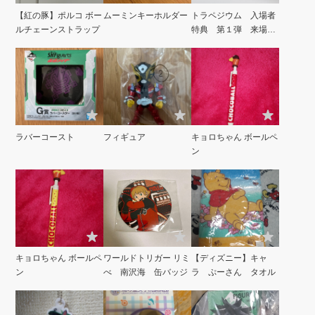
【紅の豚】ポルコ ボー
ムーミンキーホルダー
トラペジウム 入場者
ルチェーンストラップ
特典 第１弾 来場者
特典とオマケ
ラバーコースト
フィギュア
キョロちゃん ボールペ
ン
キョロちゃん ボールペ
ワールドトリガー リミ
【ディズニー】キャ
ン
べ 南沢海 缶バッジ
ラ ぷーさん タオル