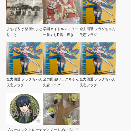
まちぼうけ 薬屋のひと
学園アイドルマスター
全力回避!フラグちゃん
りごと
一番くじD賞 描き下
失恋フラグ
ろしA 3クリアポスタ
ー
全力回避!フラグちゃん
全力回避!フラグちゃん
全力回避!フラグちゃん
失恋フラグ
失恋フラグ
失恋フラグ
ブルーロック トレーデ
デスノート めじるしア