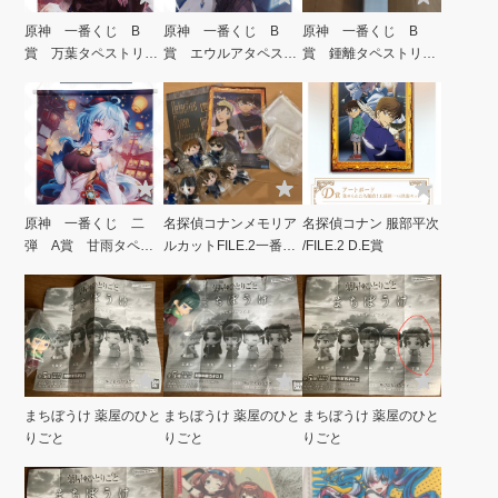
原神 一番くじ B
原神 一番くじ B
原神 一番くじ B
賞 万葉タペストリ
賞 エウルアタペスト
賞 鍾離タペストリ
ー 全1種類 A2サイ
リー 全1種類 A2サ
ー 全1種類 A2サイ
ズ
イズ
ズ
原神 一番くじ 二
名探偵コナンメモリア
名探偵コナン 服部平次
弾 A賞 甘雨タペス
ルカットFILE.2一番く
/FILE.2 D.E賞
トリー 全1種類 A2
じ
サイズ
まちぼうけ 薬屋のひと
まちぼうけ 薬屋のひと
まちぼうけ 薬屋のひと
りごと
りごと
りごと