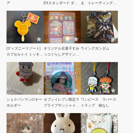
ア
EXスタンダード ダブ
ま トレーディング缶
ルオーガンダムソリッ
バッジ あかちゃん
ドクリア
[ディズニーリゾート]
オリジナル豆菓子すみ
ウイングガンダム
カプセルトイ ミッキー
っコぐらしデザインク
アイス
リアカード
ショクパンマンのキー
セブンイレブン限定ラ
ワンピース ラバース
ホルダー
ブライブサンシャイン
トラップ 箱なし
松浦果南缶バッジ