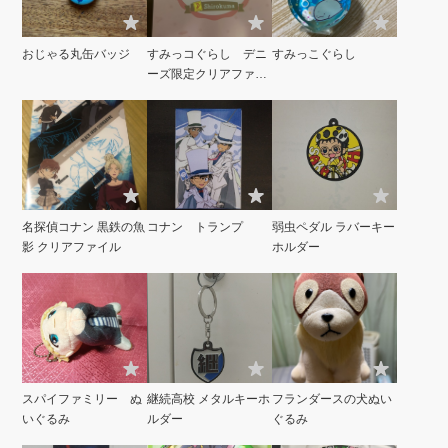
おじゃる丸缶バッジ
すみっコぐらし デニ
すみっこぐらし
ーズ限定クリアファイ
ル
名探偵コナン 黒鉄の魚
コナン トランプ
弱虫ペダル ラバーキー
影 クリアファイル
ホルダー
スパイファミリー ぬ
継続高校 メタルキーホ
フランダースの犬ぬい
いぐるみ
ルダー
ぐるみ