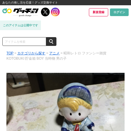
あなたの推し活を応援！グッズ交換サイト
新規登録
ログイン
このアイテムは公開中です
TOP
>
カテゴリから探す
>
アニメ
> 昭和レトロ ファンシー雑貨
KOTOBUKI 貯金箱 BOY 当時物 男の子