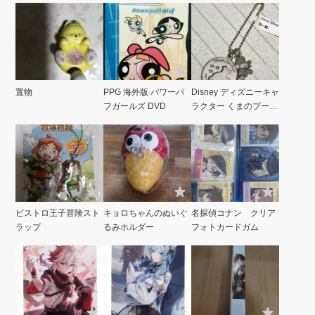
置物
PPG 海外版 パワーパ
Disney ディズニーキャ
フガールズ DVD
ラクター くまのプーさ
ん キーホルダー
ビストロ王子冒険スト
キョロちゃんのぬいぐ
名探偵コナン クリア
ラップ
るみホルダー
フォトカードガム