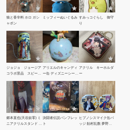
狼と香辛料 ホロ ガシ
ミッフィーぬいぐるみ
すみっコぐらし 御守
ャポン
り
ジョジョ ジョージア
アリエルのキャンディ
アクリル キーホルダ
コラボ景品 スピーカ
ー缶 ディズニーシー
ー
ー
リトルマーメイド
郷本直也(天谷奴零) ミ
決闘者伝説パンフレッ
ヒプノシスマイク缶バ
ニアクリルスタンド ヒ
ト
ッジ 飴村乱数 夢野幻
プノシスマイク
太郎