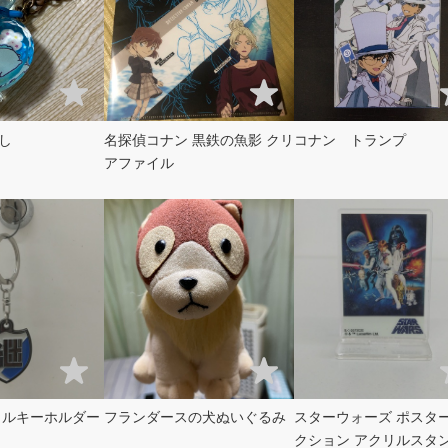
し
名探偵コナン 黒鉄の魚影 クリ
コナン トランプ
アファイル
高校 メタルキーホルダー
フランダースの犬ぬいぐるみ
スターウォーズ ポスタ
クション アクリルスタ