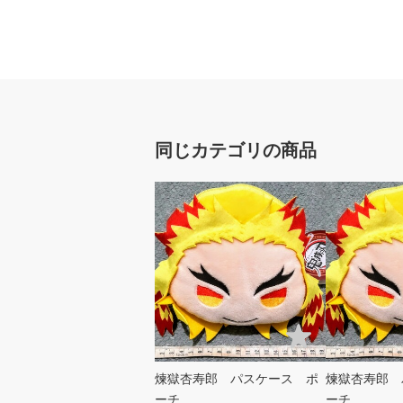
同じカテゴリの商品
煉獄杏寿郎 パスケース ポ
煉獄杏寿郎 
ーチ
ーチ