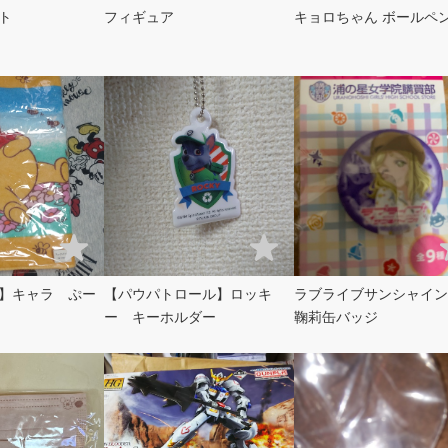
ト
フィギュア
キョロちゃん ボールペ
】キャラ ぷー
【パウパトロール】ロッキ
ラブライブサンシャイン
ー キーホルダー
鞠莉缶バッジ