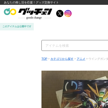
あなたの推し活を応援！グッズ交換サイト
このアイテムは公開中です
TOP
>
カテゴリから探す
>
アニメ
> ウイングガン