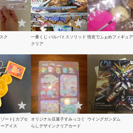
スク
一番くじ バルバトスソリッド
悟史でふぉめフィギュア
クリア
ゾート] カプセ
オリジナル豆菓子すみっコぐ
ウイングガンダム
キーアイス
らしデザインクリアカード