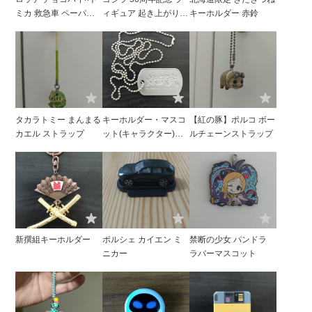
ミカ 救急車 ペーパー
ィギュア 起き上がり
キーホルダー 赤鈴
クラフト
特撮
タカラトミー まんまる
キーホルダー・マスコ
【紅の豚】ポルコ ボー
カエル ストラップ
ット(キャラクター)
ルチェーンストラップ
ドッグタグ 「煉獄弐」
特典
新撰組キーホルダー
ポルシェ カイエン ミ
禁断の少女 パンドラ
ニカー
ラバーマスコット