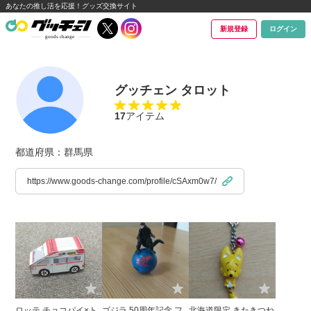
あなたの推し活を応援！グッズ交換サイト
新規登録
ログイン
グッチェン タロット
17
アイテム
都道府県：群馬県
https://www.goods-change.com/profile/cSAxm0w7/
ロッテ チョコパイ×ト
ゴジラ 50周年記念 フ
北海道限定 きたきつね